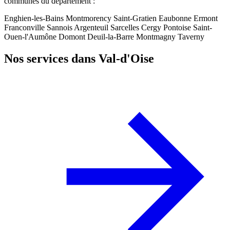
communes du département :
Enghien-les-Bains
Montmorency
Saint-Gratien
Eaubonne
Ermont
Franconville
Sannois
Argenteuil
Sarcelles
Cergy
Pontoise
Saint-
Ouen-l'Aumône
Domont
Deuil-la-Barre
Montmagny
Taverny
Nos services dans Val-d'Oise