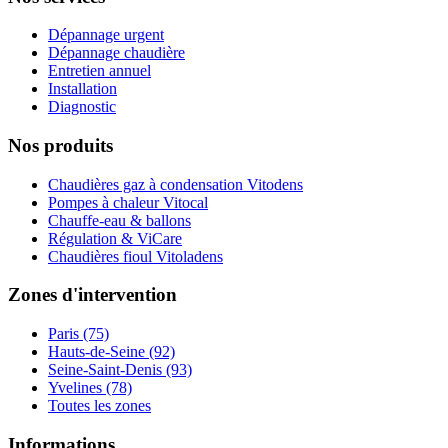
Dépannage urgent
Dépannage chaudière
Entretien annuel
Installation
Diagnostic
Nos produits
Chaudières gaz à condensation Vitodens
Pompes à chaleur Vitocal
Chauffe-eau & ballons
Régulation & ViCare
Chaudières fioul Vitoladens
Zones d'intervention
Paris (75)
Hauts-de-Seine (92)
Seine-Saint-Denis (93)
Yvelines (78)
Toutes les zones
Informations