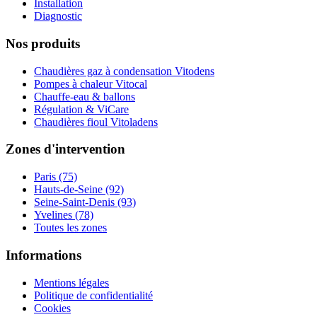
Installation
Diagnostic
Nos produits
Chaudières gaz à condensation Vitodens
Pompes à chaleur Vitocal
Chauffe-eau & ballons
Régulation & ViCare
Chaudières fioul Vitoladens
Zones d'intervention
Paris (75)
Hauts-de-Seine (92)
Seine-Saint-Denis (93)
Yvelines (78)
Toutes les zones
Informations
Mentions légales
Politique de confidentialité
Cookies