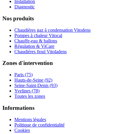
Installation
Diagnostic
Nos produits
Chaudières gaz à condensation Vitodens
Pompes à chaleur Vitocal
Chauffe-eau & ballons
Régulation & ViCare
Chaudières fioul Vitoladens
Zones d'intervention
Paris (75)
Hauts-de-Seine (92)
Seine-Saint-Denis (93)
Yvelines (78)
Toutes les zones
Informations
Mentions légales
Politique de confidentialité
Cookies