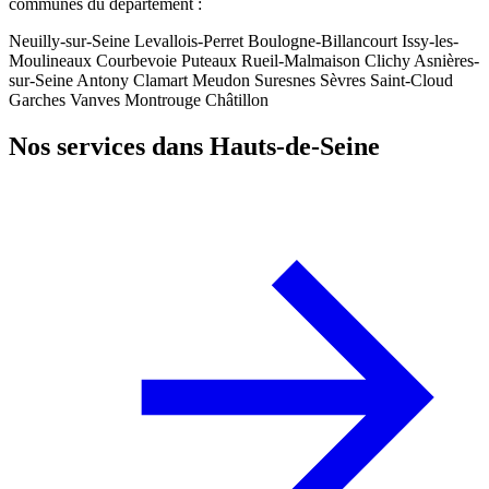
communes du département :
Neuilly-sur-Seine
Levallois-Perret
Boulogne-Billancourt
Issy-les-
Moulineaux
Courbevoie
Puteaux
Rueil-Malmaison
Clichy
Asnières-
sur-Seine
Antony
Clamart
Meudon
Suresnes
Sèvres
Saint-Cloud
Garches
Vanves
Montrouge
Châtillon
Nos services dans Hauts-de-Seine