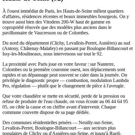
À l'ouest immédiat de Paris, les Hauts-de-Seine mêlent quartiers
d'affaires, résidences récentes et beaux immeubles bourgeois. On y
trouve aussi bien des Vitodens 200-W haut de gamme en
copropriété rénovée que des modèles plus anciens dans le
pavillonnaire de Vaucresson ou de Colombes.
Du nord du département (Clichy, Levallois-Perret, Asnières) au sud
(Antony, Châtenay-Malabry) en passant par Boulogne-Billancourt et
Issy-les-Moulineaux, nous intervenons sur tout le 92.
La proximité avec Paris joue en votre faveur : sur Nanterre,
Colombes ou la première couronne ouest, nos déplacements sont
rapides et un dépannage peut souvent se caler dans la journée. On
privilégie le diagnostic propre — combustion, modulation Lambda
Pro, régulation — plutôt que le changement de pièce à l'aveugle.
Que votre chaudière se mette en sécurité, perde de la pression ou
refuse de produire de l'eau chaude, on vous écoute au 06 44 64 95
05, on cible la cause et on chiffre avant d'intervenir. Chaque
commune couverte dispose de sa page dédiée.
Des communes résidentielles prisées — Neuilly-sur-Seine,
Levallois-Perret, Boulogne-Billancourt — aux secteurs plus
populaires de Clichy ou d'Asnières-sur-Seine, et jusqu'à Rueil-