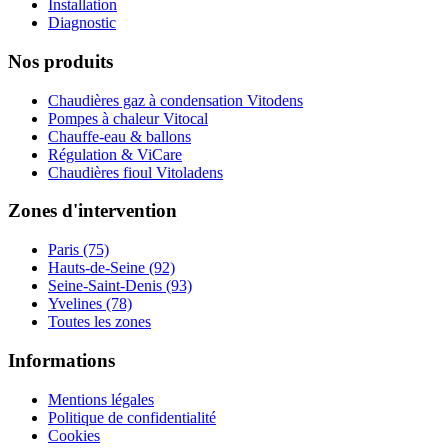
Installation
Diagnostic
Nos produits
Chaudières gaz à condensation Vitodens
Pompes à chaleur Vitocal
Chauffe-eau & ballons
Régulation & ViCare
Chaudières fioul Vitoladens
Zones d'intervention
Paris (75)
Hauts-de-Seine (92)
Seine-Saint-Denis (93)
Yvelines (78)
Toutes les zones
Informations
Mentions légales
Politique de confidentialité
Cookies