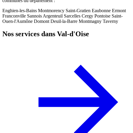
communes du département :
Enghien-les-Bains
Montmorency
Saint-Gratien
Eaubonne
Ermont
Franconville
Sannois
Argenteuil
Sarcelles
Cergy
Pontoise
Saint-
Ouen-l'Aumône
Domont
Deuil-la-Barre
Montmagny
Taverny
Nos services dans Val-d'Oise