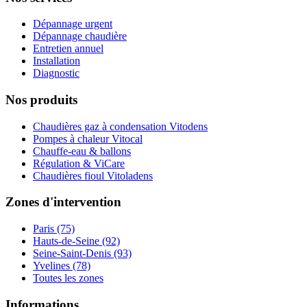
Dépannage urgent
Dépannage chaudière
Entretien annuel
Installation
Diagnostic
Nos produits
Chaudières gaz à condensation Vitodens
Pompes à chaleur Vitocal
Chauffe-eau & ballons
Régulation & ViCare
Chaudières fioul Vitoladens
Zones d'intervention
Paris (75)
Hauts-de-Seine (92)
Seine-Saint-Denis (93)
Yvelines (78)
Toutes les zones
Informations