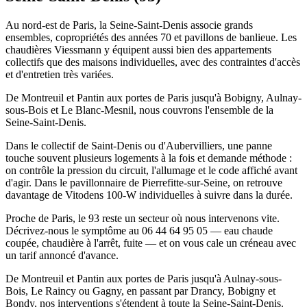
Au nord-est de Paris, la Seine-Saint-Denis associe grands
ensembles, copropriétés des années 70 et pavillons de banlieue. Les
chaudières Viessmann y équipent aussi bien des appartements
collectifs que des maisons individuelles, avec des contraintes d'accès
et d'entretien très variées.
De Montreuil et Pantin aux portes de Paris jusqu'à Bobigny, Aulnay-
sous-Bois et Le Blanc-Mesnil, nous couvrons l'ensemble de la
Seine-Saint-Denis.
Dans le collectif de Saint-Denis ou d'Aubervilliers, une panne
touche souvent plusieurs logements à la fois et demande méthode :
on contrôle la pression du circuit, l'allumage et le code affiché avant
d'agir. Dans le pavillonnaire de Pierrefitte-sur-Seine, on retrouve
davantage de Vitodens 100-W individuelles à suivre dans la durée.
Proche de Paris, le 93 reste un secteur où nous intervenons vite.
Décrivez-nous le symptôme au 06 44 64 95 05 — eau chaude
coupée, chaudière à l'arrêt, fuite — et on vous cale un créneau avec
un tarif annoncé d'avance.
De Montreuil et Pantin aux portes de Paris jusqu'à Aulnay-sous-
Bois, Le Raincy ou Gagny, en passant par Drancy, Bobigny et
Bondy, nos interventions s'étendent à toute la Seine-Saint-Denis.