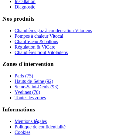
Installation
Diagnostic
Nos produits
Chaudières gaz à condensation Vitodens
Pompes à chaleur Vitocal
Chauffe-eau & ballons
Régulation & ViCare
Chaudières fioul Vitoladens
Zones d'intervention
Paris (75)
Hauts-de-Seine (92)
Seine-Saint-Denis (93)
Yvelines (78)
Toutes les zones
Informations
Mentions légales
Politique de confidentialité
Cookies