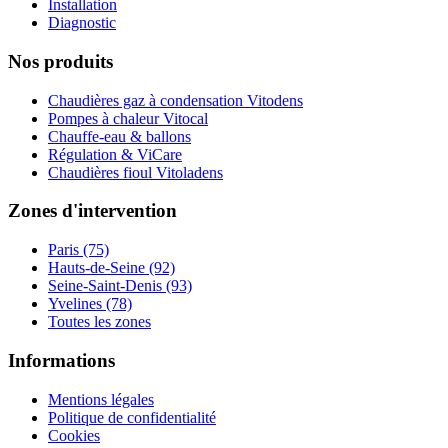
Installation
Diagnostic
Nos produits
Chaudières gaz à condensation Vitodens
Pompes à chaleur Vitocal
Chauffe-eau & ballons
Régulation & ViCare
Chaudières fioul Vitoladens
Zones d'intervention
Paris (75)
Hauts-de-Seine (92)
Seine-Saint-Denis (93)
Yvelines (78)
Toutes les zones
Informations
Mentions légales
Politique de confidentialité
Cookies