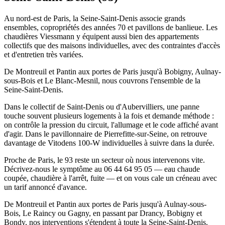
Au nord-est de Paris, la Seine-Saint-Denis associe grands
ensembles, copropriétés des années 70 et pavillons de banlieue. Les
chaudières Viessmann y équipent aussi bien des appartements
collectifs que des maisons individuelles, avec des contraintes d'accès
et d'entretien très variées.
De Montreuil et Pantin aux portes de Paris jusqu'à Bobigny, Aulnay-
sous-Bois et Le Blanc-Mesnil, nous couvrons l'ensemble de la
Seine-Saint-Denis.
Dans le collectif de Saint-Denis ou d'Aubervilliers, une panne
touche souvent plusieurs logements à la fois et demande méthode :
on contrôle la pression du circuit, l'allumage et le code affiché avant
d'agir. Dans le pavillonnaire de Pierrefitte-sur-Seine, on retrouve
davantage de Vitodens 100-W individuelles à suivre dans la durée.
Proche de Paris, le 93 reste un secteur où nous intervenons vite.
Décrivez-nous le symptôme au 06 44 64 95 05 — eau chaude
coupée, chaudière à l'arrêt, fuite — et on vous cale un créneau avec
un tarif annoncé d'avance.
De Montreuil et Pantin aux portes de Paris jusqu'à Aulnay-sous-
Bois, Le Raincy ou Gagny, en passant par Drancy, Bobigny et
Bondy, nos interventions s'étendent à toute la Seine-Saint-Denis.