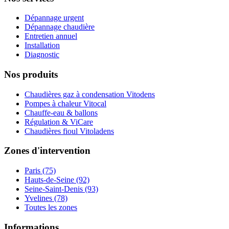
Dépannage urgent
Dépannage chaudière
Entretien annuel
Installation
Diagnostic
Nos produits
Chaudières gaz à condensation Vitodens
Pompes à chaleur Vitocal
Chauffe-eau & ballons
Régulation & ViCare
Chaudières fioul Vitoladens
Zones d'intervention
Paris (75)
Hauts-de-Seine (92)
Seine-Saint-Denis (93)
Yvelines (78)
Toutes les zones
Informations