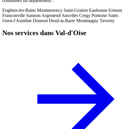
communes du département :
Enghien-les-Bains
Montmorency
Saint-Gratien
Eaubonne
Ermont
Franconville
Sannois
Argenteuil
Sarcelles
Cergy
Pontoise
Saint-
Ouen-l'Aumône
Domont
Deuil-la-Barre
Montmagny
Taverny
Nos services dans Val-d'Oise