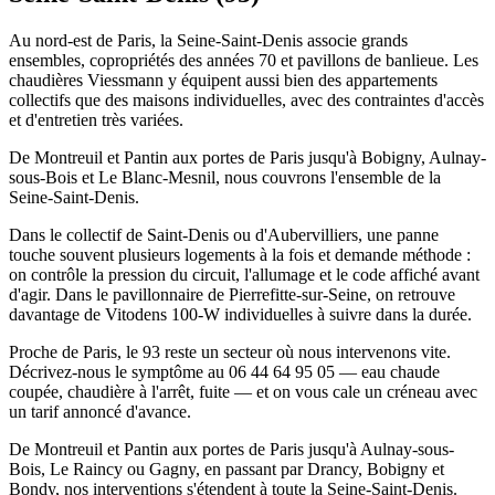
Au nord-est de Paris, la Seine-Saint-Denis associe grands
ensembles, copropriétés des années 70 et pavillons de banlieue. Les
chaudières Viessmann y équipent aussi bien des appartements
collectifs que des maisons individuelles, avec des contraintes d'accès
et d'entretien très variées.
De Montreuil et Pantin aux portes de Paris jusqu'à Bobigny, Aulnay-
sous-Bois et Le Blanc-Mesnil, nous couvrons l'ensemble de la
Seine-Saint-Denis.
Dans le collectif de Saint-Denis ou d'Aubervilliers, une panne
touche souvent plusieurs logements à la fois et demande méthode :
on contrôle la pression du circuit, l'allumage et le code affiché avant
d'agir. Dans le pavillonnaire de Pierrefitte-sur-Seine, on retrouve
davantage de Vitodens 100-W individuelles à suivre dans la durée.
Proche de Paris, le 93 reste un secteur où nous intervenons vite.
Décrivez-nous le symptôme au 06 44 64 95 05 — eau chaude
coupée, chaudière à l'arrêt, fuite — et on vous cale un créneau avec
un tarif annoncé d'avance.
De Montreuil et Pantin aux portes de Paris jusqu'à Aulnay-sous-
Bois, Le Raincy ou Gagny, en passant par Drancy, Bobigny et
Bondy, nos interventions s'étendent à toute la Seine-Saint-Denis.