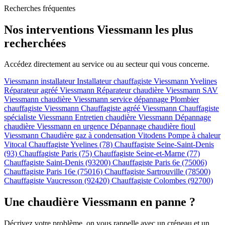
Recherches fréquentes
Nos interventions Viessmann les plus
recherchées
Accédez directement au service ou au secteur qui vous concerne.
Viessmann installateur
Installateur chauffagiste Viessmann Yvelines
Réparateur agréé Viessmann
Réparateur chaudière Viessmann
SAV
Viessmann chaudière
Viessmann service dépannage
Plombier
chauffagiste Viessmann
Chauffagiste agréé Viessmann
Chauffagiste
spécialiste Viessmann
Entretien chaudière Viessmann
Dépannage
chaudière Viessmann en urgence
Dépannage chaudière fioul
Viessmann
Chaudière gaz à condensation Vitodens
Pompe à chaleur
Vitocal
Chauffagiste Yvelines (78)
Chauffagiste Seine-Saint-Denis
(93)
Chauffagiste Paris (75)
Chauffagiste Seine-et-Marne (77)
Chauffagiste Saint-Denis (93200)
Chauffagiste Paris 6e (75006)
Chauffagiste Paris 16e (75016)
Chauffagiste Sartrouville (78500)
Chauffagiste Vaucresson (92420)
Chauffagiste Colombes (92700)
Une chaudière Viessmann en panne ?
Décrivez votre problème, on vous rappelle avec un créneau et un