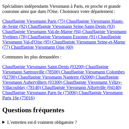
Spécialistes indépendants Viessmann à Paris, en proche et grande
couronne ainsi que dans l'Oise. Choisissez votre département :
Chauffagiste Viessmann Paris (75)
Chauffagiste Viessmann Hauts-
de-Seine (92)
Chauffagiste Viessmann Seine-Saint-Denis (93)
Chauffagiste Viessmann Val-de-Marne (94)
Chauffagiste Viessmann
Yvelines (78)
Chauffagiste Viessmann Essonne (91)
Chauffagiste
Viessmann Val-d'Oise (95)
Chauffagiste Viessmann Seine-et-Marne
(77)
Chauffagiste Viessmann Oise (60)
Communes les plus demandées :
Chauffagiste Viessmann Saint-Denis (93200)
Chauffagiste
Viessmann Sartrouville (78500)
Chauffagiste Viessmann Colombes
(92700)
Chauffagiste Viessmann Nanterre (92000)
Chauffagiste
Viessmann Aubervilliers (93300)
Chauffagiste Viessmann Vélizy-
Villacoublay (78140)
Chauffagiste Viessmann Alfortville (94140)
Chauffagiste Viessmann Paris 6e (75006)
Chauffagiste Viessmann
Paris 16e (75016)
Questions fréquentes
L'entretien est-il vraiment obligatoire ?